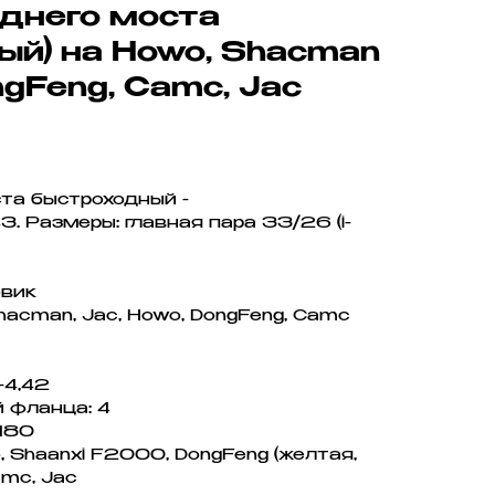
днего моста
ый) на Howo, Shacman
ongFeng, Camc, Jac
та быстроходный -
. Размеры: главная пара 33/26 (i-
овик
hacman, Jac, Howo, DongFeng, Camc
-4,42
 фланца: 4
 180
 Shaanxi F2000, DongFeng (желтая,
amc, Jac