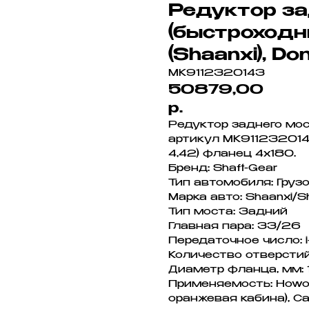
Редуктор за
(быстроходн
(Shaanxi), D
MK9112320143
50879,00
р.
Редуктор заднего мос
артикул MK9112320143
4,42) фланец 4х180.
Бренд: Shaft-Gear
Тип автомобиля: Груз
Марка авто: Shaanxi/S
Тип моста: Задний
Главная пара: 33/26
Передаточное число: i
Количество отверстий
Диаметр фланца, мм:
Применяемость: Howo,
оранжевая кабина), C